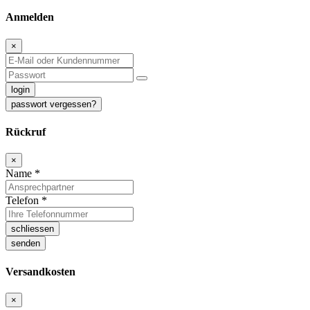
Anmelden
×
login
passwort vergessen?
Rückruf
×
Name
*
Telefon
*
schliessen
senden
Versandkosten
×