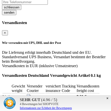
schliessen
senden
Versandkosten
×
Wir versenden mit UPS, DHL und der Post
Die Lieferung erfolgt innerhalb Deutschland und der EU.
Standardversand UPS Business, Versandart bestimmt der Besteller
beim Bestellvorgang.
Versandkosten in EUR (inklusive Umsatzsteuer)
Versandkosten Deutschland
Versandgewicht Artikel 0.1 kg
Gewicht
Versender
versichert
Tracking
Versandkosten
weight
Courier
insurance
Code
freight cost
bis /
8,21 €
×
10.00 kg
(4.96 / 5)
SEHR GUT
up to
(6,90 netto)
DHL Paket
4
Bewertungen bei SHOPVOTE
Versandkosten EU Länder
Informationen zur Echtheit der Bewertungen