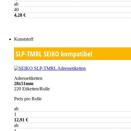
ab
40
4,28 €
Kunststoff
SLP-TMRL
SEIKO kompatibel
Adressetiketten
28x51mm
220 Etiketten/Rolle
Preis pro Rolle
ab
1
12,91 €
ab
1