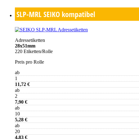
SLP-MRL
SEIKO kompatibel
Adressetiketten
28x51mm
220 Etiketten/Rolle
Preis pro Rolle
ab
1
11,72 €
ab
2
7,90 €
ab
10
5,28 €
ab
20
4,83 €