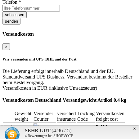
Telefon
*
schliessen
senden
Versandkosten
×
Wir versenden mit UPS, DHL und der Post
Die Lieferung erfolgt innerhalb Deutschland und der EU.
Standardversand UPS Business, Versandart bestimmt der Besteller
beim Bestellvorgang.
Versandkosten in EUR (inklusive Umsatzsteuer)
Versandkosten Deutschland
Versandgewicht Artikel 0.4 kg
Gewicht
Versender
versichert
Tracking
Versandkosten
weight
Courier
insurance
Code
freight cost
bis /
8,21 €
×
10.00 kg
(4.96 / 5)
SEHR GUT
up to
(6,90 netto)
DHL Paket
4
Bewertungen bei SHOPVOTE